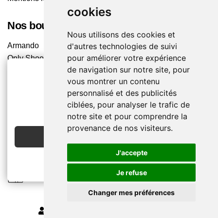
cookies
Nos boutiques
Nous utilisons des cookies et
Armando
d'autres technologies de suivi
pour améliorer votre expérience
Only Shoes
de navigation sur notre site, pour
Pom'Cannelle
vous montrer un contenu
Timberland
personnalisé et des publicités
Trouvez le magasin le plus proche
2€ OFFERTS
ciblées, pour analyser le trafic de
EN CRÉANT UN COMPTE
notre site et pour comprendre la
Chaussuresonline sur les Médias sociaux
provenance de nos visiteurs.
JE CRÉE MON COMPTE
Suivez-nous sur les réseaux pour les dernières tendances
et bons plans !
J'accepte
Je refuse
Changer mes préférences
MODIFIER MES PRÉFÉRENCES DES COOKIES