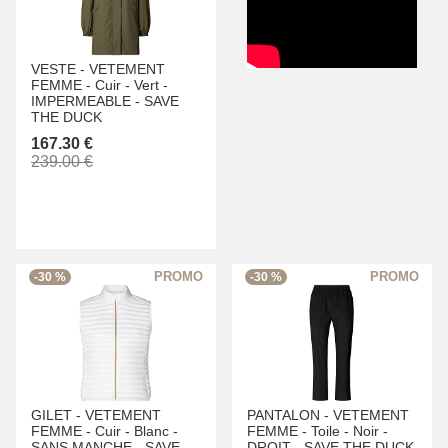
VESTE -
VETEMENT
FEMME -
Cuir -
Vert -
IMPERMEABLE -
SAVE
THE DUCK
167.30 €
239.00 €
-30 %
-30 %
GILET -
VETEMENT
PANTALON -
VETEMENT
FEMME -
Cuir -
Blanc -
FEMME -
Toile -
Noir -
SANS MANCHE -
SAVE
DROIT -
SAVE THE DUCK