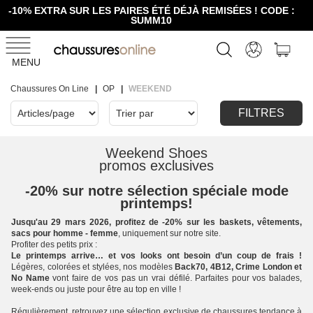
-10% EXTRA SUR LES PAIRES ÉTÉ DÉJÀ REMISÉES ! CODE :
SUMM10
MENU
Chaussures On Line
OP
WEEKEND
FILTRES
Weekend Shoes
promos exclusives
-20% sur notre sélection spéciale mode
printemps!
Jusqu'au 29 mars 2026, profitez de -20% sur les baskets, vêtements,
sacs pour homme - femme
, uniquement sur notre site.
Profiter des petits prix :
Le printemps arrive… et vos looks ont besoin d’un coup de frais !
Légères, colorées et stylées, nos modèles
Back70, 4B12, Crime London et
No Name
vont faire de vos pas un vrai défilé. Parfaites pour vos balades,
week-ends ou juste pour être au top en ville !
Régulièrement, retrouvez une sélection exclusive de chaussures tendance à