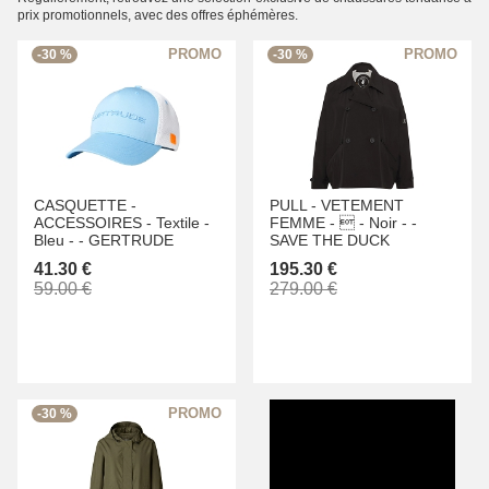
prix promotionnels, avec des offres éphémères.
-30 %
-30 %
CASQUETTE -
PULL -
VETEMENT
ACCESSOIRES -
Textile -
FEMME -
 -
Noir -
-
Bleu -
-
GERTRUDE
SAVE THE DUCK
41.30 €
195.30 €
59.00 €
279.00 €
-30 %