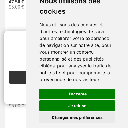
Nous utilisons des
47.50 €
47.50 €
95.00 €
95.00 €
cookies
Nous utilisons des cookies et
d'autres technologies de suivi
pour améliorer votre expérience
-50 %
-50 %
de navigation sur notre site, pour
vous montrer un contenu
2€ OFFERTS
personnalisé et des publicités
EN CRÉANT UN COMPTE
ciblées, pour analyser le trafic de
notre site et pour comprendre la
JE CRÉE MON COMPTE
provenance de nos visiteurs.
PANTALON -
VETEMENT
PANTALON -
VETEMENT
FEMME -
Coton -
Vert -
FEMME -
Coton -
Crème -
SURVETEMENT -
SWEET
SURVETEMENT -
SWEET
PANTS
PANTS
J'accepte
47.50 €
47.50 €
Je refuse
95.00 €
95.00 €
Changer mes préférences