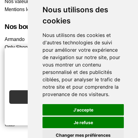
Nos valeurs
Nous utilisons des
Mentions légales
cookies
Nos boutiques
Nous utilisons des cookies et
Armando
d'autres technologies de suivi
Only Shoes
pour améliorer votre expérience
Pom'Cannelle
de navigation sur notre site, pour
Timberland
vous montrer un contenu
Trouvez le magasin le plus proche
personnalisé et des publicités
2€ OFFERTS
ciblées, pour analyser le trafic de
EN CRÉANT UN COMPTE
notre site et pour comprendre la
Chaussuresonline sur les Médias sociaux
provenance de nos visiteurs.
JE CRÉE MON COMPTE
Suivez-nous sur les réseaux pour les dernières tendances
et bons plans !
J'accepte
Je refuse
Changer mes préférences